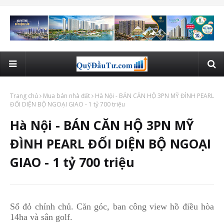
Trang chủ
Mua bán nhà đất
Hà Nội - BÁN CĂN HỘ 3PN MỸ ĐÌNH PEARL
ĐỐI DIỆN BỘ NGOẠI GIAO - 1 tỷ 700 triệu
Hà Nội - BÁN CĂN HỘ 3PN MỸ
ĐÌNH PEARL ĐỐI DIỆN BỘ NGOẠI
GIAO - 1 tỷ 700 triệu
Sổ đỏ chính chủ. Căn góc, ban công view hồ điều hòa
14ha và sân golf.