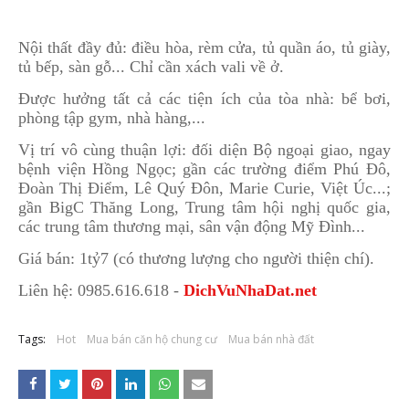
Nội thất đầy đủ: điều hòa, rèm cửa, tủ quần áo, tủ giày,
tủ bếp, sàn gỗ... Chỉ cần xách vali về ở.
Được hưởng tất cả các tiện ích của tòa nhà: bể bơi,
phòng tập gym, nhà hàng,...
Vị trí vô cùng thuận lợi: đối diện Bộ ngoại giao, ngay
bệnh viện Hồng Ngọc; gần các trường điểm Phú Đô,
Đoàn Thị Điểm, Lê Quý Đôn, Marie Curie, Việt Úc...;
gần BigC Thăng Long, Trung tâm hội nghị quốc gia,
các trung tâm thương mại, sân vận động Mỹ Đình...
Giá bán: 1tỷ7 (có thương lượng cho người thiện chí).
Liên hệ: 0985.616.618 -
DichVuNhaDat.net
Tags:
Hot
Mua bán căn hộ chung cư
Mua bán nhà đất