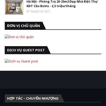
Hà Nội - Phòng Trọ 20-25m2 Đẹp Nhà Biệt Thự
KĐT Cầu Bươu - 2,5 triệu/tháng
Tháng 9 24, 2021
ĐƠN VỊ CHỦ QUẢN
DỊCH VỤ GUEST POST
HỢP TÁC - CHUYỂN NHƯỢNG