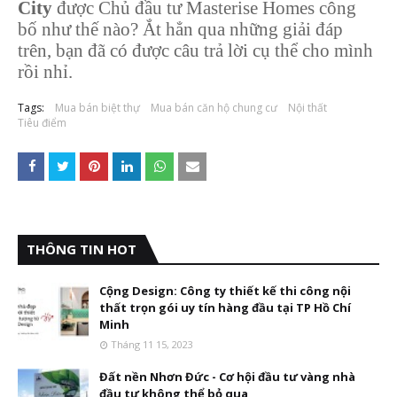
City
được Chủ đầu tư Masterise Homes công
bố như thế nào? Ắt hẳn qua những giải đáp
trên, bạn đã có được câu trả lời cụ thể cho mình
rồi nhỉ.
Tags:
Mua bán biệt thự
Mua bán căn hộ chung cư
Nội thất
Tiêu điểm
THÔNG TIN HOT
Cộng Design: Công ty thiết kế thi công nội
thất trọn gói uy tín hàng đầu tại TP Hồ Chí
Minh
Tháng 11 15, 2023
Đất nền Nhơn Đức - Cơ hội đầu tư vàng nhà
đầu tư không thể bỏ qua