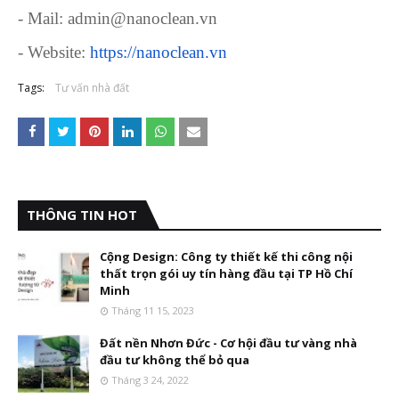
- Mail: admin@nanoclean.vn
- Website:
https://nanoclean.vn
Tags:
Tư vấn nhà đất
THÔNG TIN HOT
Cộng Design: Công ty thiết kế thi công nội
thất trọn gói uy tín hàng đầu tại TP Hồ Chí
Minh
Tháng 11 15, 2023
Đất nền Nhơn Đức - Cơ hội đầu tư vàng nhà
đầu tư không thể bỏ qua
Tháng 3 24, 2022