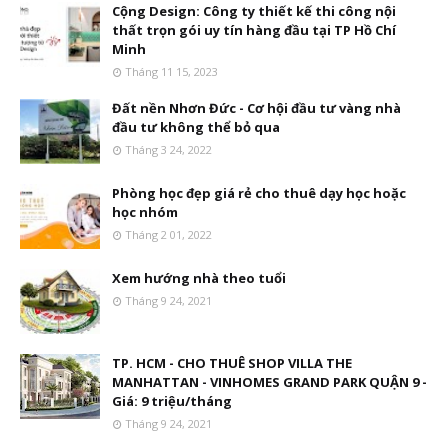
Cộng Design: Công ty thiết kế thi công nội
thất trọn gói uy tín hàng đầu tại TP Hồ Chí
Minh
Tháng 11 15, 2023
Đất nền Nhơn Đức - Cơ hội đầu tư vàng nhà
đầu tư không thể bỏ qua
Tháng 3 24, 2022
Phòng học đẹp giá rẻ cho thuê dạy học hoặc
học nhóm
Tháng 2 01, 2022
Xem hướng nhà theo tuổi
Tháng 9 24, 2021
TP. HCM - CHO THUÊ SHOP VILLA THE
MANHATTAN - VINHOMES GRAND PARK QUẬN 9 -
Giá: 9 triệu/tháng
Tháng 9 24, 2021