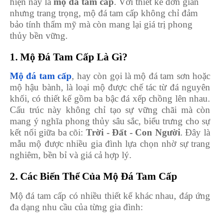
hiện nay là
mộ đá tam cấp
. Với thiết kế đơn giản
nhưng trang trọng, mộ đá tam cấp không chỉ đảm
bảo tính thẩm mỹ mà còn mang lại giá trị phong
thủy bền vững.
1. Mộ Đá Tam Cấp Là Gì?
Mộ đá tam cấp
, hay còn gọi là mộ đá tam sơn hoặc
mộ hậu bành, là loại mộ được chế tác từ đá nguyên
khối, có thiết kế gồm ba bậc đá xếp chồng lên nhau.
Cấu trúc này không chỉ tạo sự vững chãi mà còn
mang ý nghĩa phong thủy sâu sắc, biểu trưng cho sự
kết nối giữa ba cõi:
Trời - Đất - Con Người
. Đây là
mẫu mộ được nhiều gia đình lựa chọn nhờ sự trang
nghiêm, bền bỉ và giá cả hợp lý.
2. Các Biến Thể Của Mộ Đá Tam Cấp
Mộ đá tam cấp có nhiều thiết kế khác nhau, đáp ứng
đa dạng nhu cầu của từng gia đình: