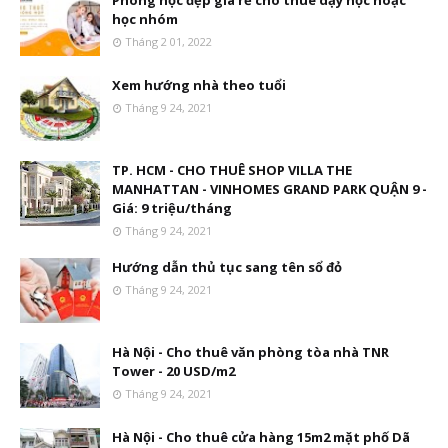
Phòng học đẹp giá rẻ cho thuê dạy học hoặc
học nhóm
Tháng 2 01, 2022
Xem hướng nhà theo tuổi
Tháng 9 24, 2021
TP. HCM - CHO THUÊ SHOP VILLA THE
MANHATTAN - VINHOMES GRAND PARK QUẬN 9 -
Giá: 9 triệu/tháng
Tháng 9 24, 2021
Hướng dẫn thủ tục sang tên sổ đỏ
Tháng 9 24, 2021
Hà Nội - Cho thuê văn phòng tòa nhà TNR
Tower - 20 USD/m2
Tháng 9 24, 2021
Hà Nội - Cho thuê cửa hàng 15m2 mặt phố Dã