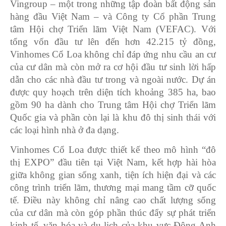
Vingroup – một trong những tập đoàn bất động sản
hàng đầu Việt Nam – và Công ty Cổ phần Trung
tâm Hội chợ Triển lãm Việt Nam (VEFAC). Với
tổng vốn đầu tư lên đến hơn 42.215 tỷ đồng,
Vinhomes Cổ Loa không chỉ đáp ứng nhu cầu an cư
của cư dân mà còn mở ra cơ hội đầu tư sinh lời hấp
dẫn cho các nhà đầu tư trong và ngoài nước. Dự án
được quy hoạch trên diện tích khoảng 385 ha, bao
gồm 90 ha dành cho Trung tâm Hội chợ Triển lãm
Quốc gia và phần còn lại là khu đô thị sinh thái với
các loại hình nhà ở đa dạng.
Vinhomes Cổ Loa được thiết kế theo mô hình “đô
thị EXPO” đầu tiên tại Việt Nam, kết hợp hài hòa
giữa không gian sống xanh, tiện ích hiện đại và các
công trình triển lãm, thương mại mang tầm cỡ quốc
tế. Điều này không chỉ nâng cao chất lượng sống
của cư dân mà còn góp phần thúc đẩy sự phát triển
kinh tế, văn hóa và du lịch của khu vực Đông Anh