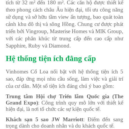
tích từ 32 m² đến 180 m². Các căn hộ được thiết kế
theo phong cách châu Âu hiện đại, tối ưu công năng
sử dụng và sở hữu tầm view ấn tượng, bao quát toàn
cảnh khu đô thị và sông Hồng. Chung cư được phát
triển bởi Vingroup, Masterise Homes và MIK Group,
với các phân khúc từ trung cấp đến cao cấp như
Sapphire, Ruby và Diamond.
Hệ thống tiện ích đẳng cấp
Vinhomes Cổ Loa nổi bật với hệ thống tiện ích 5
sao, đáp ứng mọi nhu cầu sống, làm việc và giải trí
của cư dân. Một số tiện ích đáng chú ý bao gồm:
Trung tâm Hội chợ Triển lãm Quốc gia (The
Grand Expo)
: Công trình quy mô lớn với thiết kế
hiện đại, là nơi tổ chức các sự kiện quốc tế.
Khách sạn 5 sao JW Marriott
: Điểm đến sang
trọng dành cho doanh nhân và du khách quốc tế.