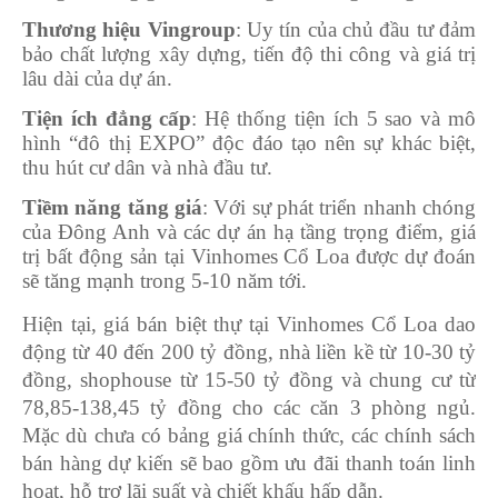
Thương hiệu Vingroup
: Uy tín của chủ đầu tư đảm
bảo chất lượng xây dựng, tiến độ thi công và giá trị
lâu dài của dự án.
Tiện ích đẳng cấp
: Hệ thống tiện ích 5 sao và mô
hình “đô thị EXPO” độc đáo tạo nên sự khác biệt,
thu hút cư dân và nhà đầu tư.
Tiềm năng tăng giá
: Với sự phát triển nhanh chóng
của Đông Anh và các dự án hạ tầng trọng điểm, giá
trị bất động sản tại Vinhomes Cổ Loa được dự đoán
sẽ tăng mạnh trong 5-10 năm tới.
Hiện tại, giá bán biệt thự tại Vinhomes Cổ Loa dao
động từ 40 đến 200 tỷ đồng, nhà liền kề từ 10-30 tỷ
đồng, shophouse từ 15-50 tỷ đồng và chung cư từ
78,85-138,45 tỷ đồng cho các căn 3 phòng ngủ.
Mặc dù chưa có bảng giá chính thức, các chính sách
bán hàng dự kiến sẽ bao gồm ưu đãi thanh toán linh
hoạt, hỗ trợ lãi suất và chiết khấu hấp dẫn.